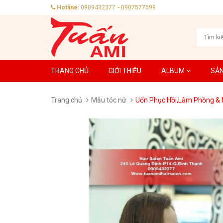
Hotline:
0909432377
-
0907577599
TRANG CHỦ
GIỚI THIỆU
ALBUM
SẢ
Trang chủ
Mẫu tóc nữ
Uốn Phục Hồi,Làm Phồng &