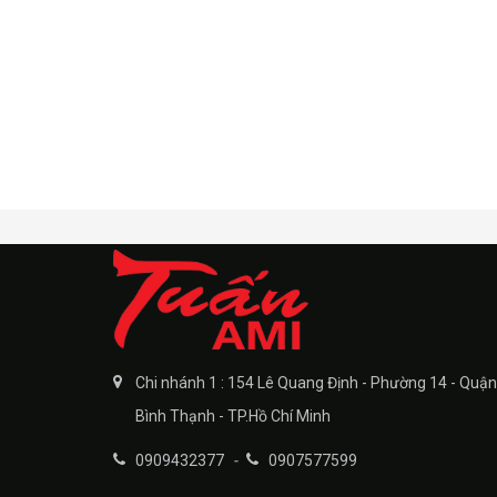
Chi nhánh 1 : 154 Lê Quang Định - Phường 14 - Quận
Bình Thạnh - TP.Hồ Chí Minh
0909432377
-
0907577599