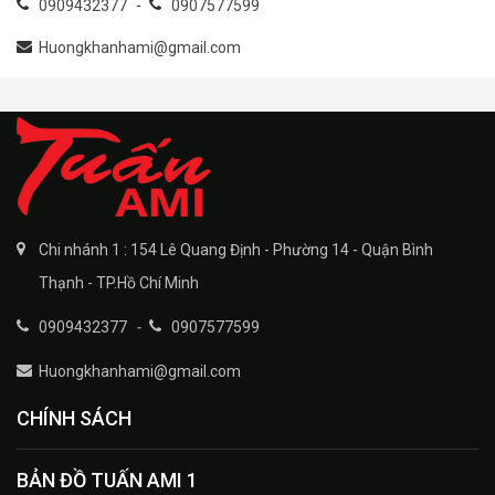
0909432377
-
0907577599
Huongkhanhami@gmail.com
Chi nhánh 1 : 154 Lê Quang Định - Phường 14 - Quận Bình
Thạnh - TP.Hồ Chí Minh
0909432377
-
0907577599
Huongkhanhami@gmail.com
CHÍNH SÁCH
BẢN ĐỒ TUẤN AMI 1