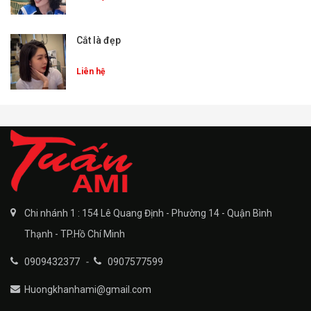
Cắt là đẹp
Liên hệ
Chi nhánh 1 : 154 Lê Quang Định - Phường 14 - Quận Bình
Thạnh - TP.Hồ Chí Minh
0909432377
-
0907577599
Huongkhanhami@gmail.com