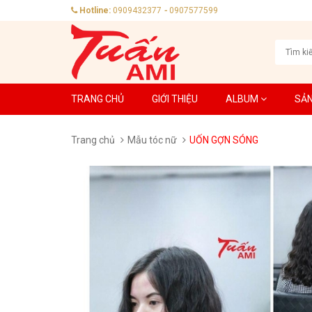
Hotline:
0909432377
-
0907577599
TRANG CHỦ
GIỚI THIỆU
ALBUM
SẢ
Trang chủ
Mẫu tóc nữ
UỐN GỢN SÓNG