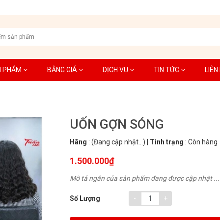
N PHẨM
BẢNG GIÁ
DỊCH VỤ
TIN TỨC
LIÊN
UỐN GỢN SÓNG
Hãng
:
(Đang cập nhật...)
|
Tình trạng
:
Còn hàng
1.500.000₫
Mô tả ngắn của sản phẩm đang được cập nhật ...
-
+
Số Lượng