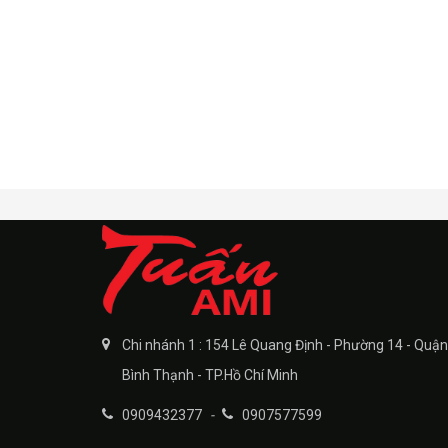
Chi nhánh 1 : 154 Lê Quang Định - Phường 14 - Quận
Bình Thạnh - TP.Hồ Chí Minh
0909432377
-
0907577599