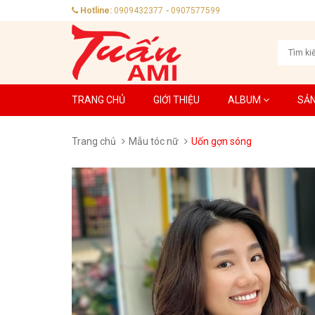
Hotline:
0909432377
-
0907577599
TRANG CHỦ
GIỚI THIỆU
ALBUM
SẢ
Trang chủ
Mẫu tóc nữ
Uốn gợn sóng