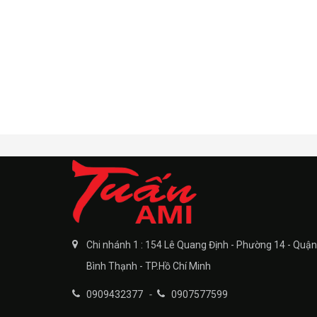
Chi nhánh 1 : 154 Lê Quang Định - Phường 14 - Quận
Bình Thạnh - TP.Hồ Chí Minh
0909432377
-
0907577599