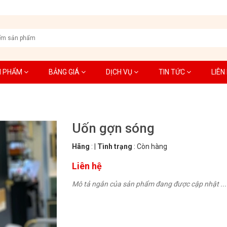
N PHẨM
BẢNG GIÁ
DỊCH VỤ
TIN TỨC
LIÊN
Uốn gợn sóng
Hãng
:
|
Tình trạng
:
Còn hàng
Liên hệ
Mô tả ngắn của sản phẩm đang được cập nhật ...