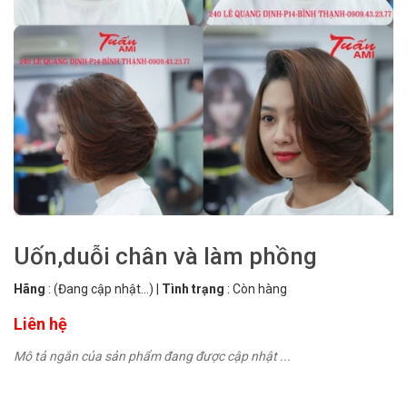
Uốn,duỗi chân và làm phồng
Hãng
:
(Đang cập nhật...)
|
Tình trạng
:
Còn hàng
Liên hệ
Mô tả ngắn của sản phẩm đang được cập nhật ...