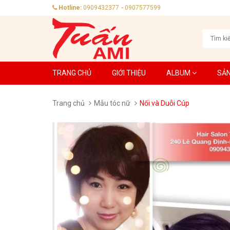
Hotline:
0909432377
-
0907577599
TRANG CHỦ
GIỚI THIỆU
ALBUM
SẢ
Trang chủ
Mẫu tóc nữ
Nối và Duỗi Cúp