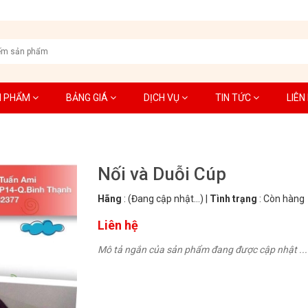
N PHẨM
BẢNG GIÁ
DỊCH VỤ
TIN TỨC
LIÊN
Nối và Duỗi Cúp
Hãng
:
(Đang cập nhật...)
|
Tình trạng
:
Còn hàng
Liên hệ
Mô tả ngắn của sản phẩm đang được cập nhật ...