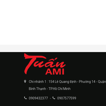
Chi nhánh 1 : 154 Lê Quang Định - Phường 14 - Quận
Bình Thạnh - TP.Hồ Chí Minh
0909432377
-
0907577599