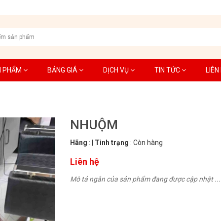
N PHẨM
BẢNG GIÁ
DỊCH VỤ
TIN TỨC
LIÊN
NHUỘM
Hãng
:
|
Tình trạng
:
Còn hàng
Liên hệ
Mô tả ngắn của sản phẩm đang được cập nhật ...