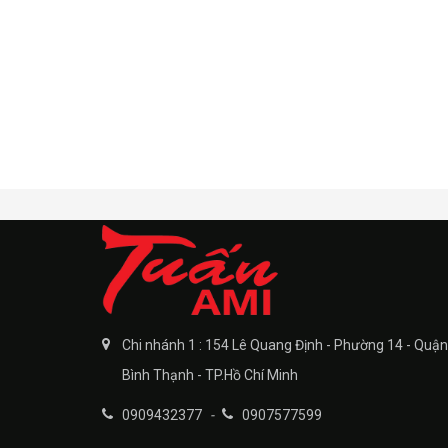
Chi nhánh 1 : 154 Lê Quang Định - Phường 14 - Quận
Bình Thạnh - TP.Hồ Chí Minh
0909432377
-
0907577599