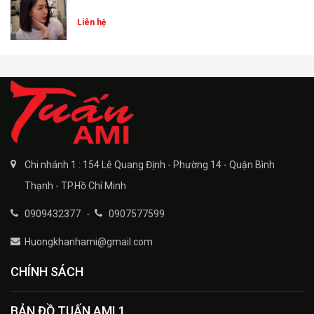
Liên hệ
Chi nhánh 1 : 154 Lê Quang Định - Phường 14 - Quận Bình
Thạnh - TP.Hồ Chí Minh
0909432377
-
0907577599
Huongkhanhami@gmail.com
CHÍNH SÁCH
BẢN ĐỒ TUẤN AMI 1